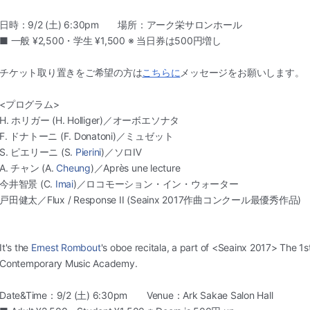
日時：9/2 (土) 6:30pm 場所：アーク栄サロンホール
■ 一般 ¥2,500・学生 ¥1,500 ※ 当日券は500円増し
チケット取り置きをご希望の方は
こちらに
メッセージをお
願いします。
<プログラム>
H. ホリガー (H. Holliger)／オーボエソナタ
F. ドナトーニ (F. Donatoni)／ミュゼット
S. ピエリーニ (S.
Pierini
)／ソロⅣ
A. チャン (A.
Cheung
)／Après une lecture
今井智景 (C.
Imai
)／ロコモーション・イン・ウォーター
戸田健太／Flux / Response II (Seainx 2017作曲コンクール最優秀作品)
It's the
Ernest Rombout
's oboe recitala, a part of <Seainx 2017> The 1
Contemporary Music Academy.
Date&Time：9/2 (土) 6:30pm Venue：Ark Sakae Salon Hall