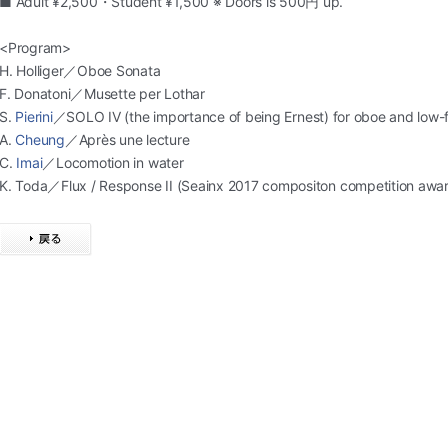
■ Adult ¥2,500・Student ¥1,500 ※ Doors is 500円 up.
<Program>
H. Holliger／Oboe Sonata
F. Donatoni／Musette per Lothar
S.
Pierini
／SOLO IV (the importance of being Ernest) for oboe and low-fi
A.
Cheung
／Après une lecture
C.
Imai
／Locomotion in water
K. Toda／Flux / Response II (Seainx 2017 compositon competition awa