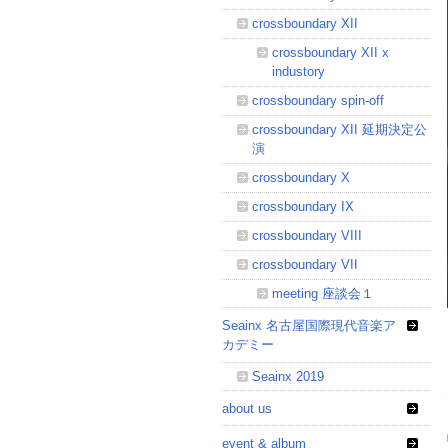
crossboundary XII
crossboundary XII x
industory
crossboundary spin-off
crossboundary XII 延期決定公
演
crossboundary X
crossboundary IX
crossboundary VIII
crossboundary VII
meeting 座談会１
Seainx 名古屋国際現代音楽ア
カデミー
Seainx 2019
about us
event & album