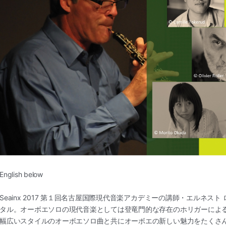
English below
Seainx 2017 第１回名古屋国際現代音楽アカデミーの講師・エルネスト
タル。オーボエソロの
現代音楽としては登竜門的な存在のホリガーによ
幅広いスタイルのオーボエソ
ロ曲と共にオーボエの新しい魅力をたくさ