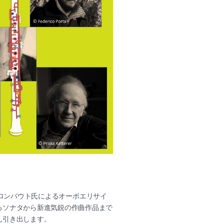
ロンバウト氏によるオーボエリサイ
るソナタ
から新進気鋭の作曲作品まで
ん引き出します
。