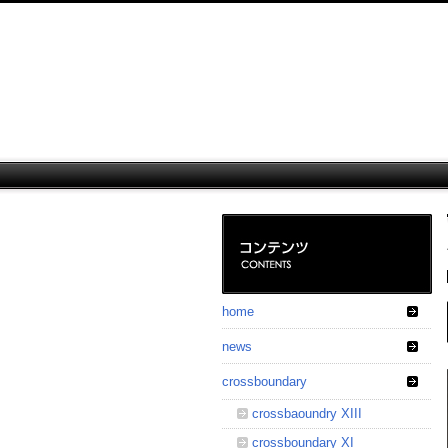
home
news
crossboundary
crossbaoundry XIII
crossboundary XI