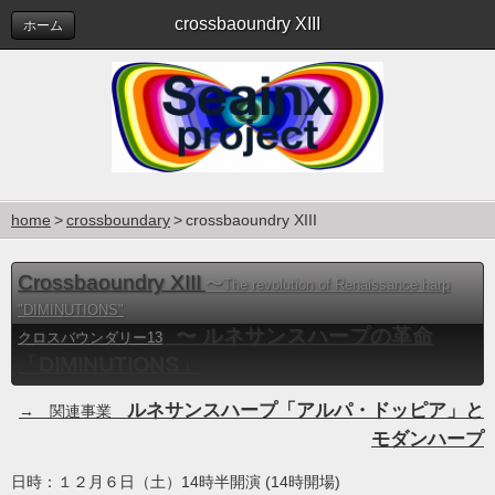
crossbaoundry XIII
ホーム
home
crossboundary
crossbaoundry XIII
Crossbaoundry XIII
〜
The revolution of Renaissance harp
"DIMINUTIONS"
〜
ルネサンスハープの革命
クロスバウンダリー13
「DIMINUTIONS」
ルネサンスハープ「アルパ・ドッピア」と
→ 関連事業
モダンハープ
日時：１２月６日（土）14時半開演 (14時開場)