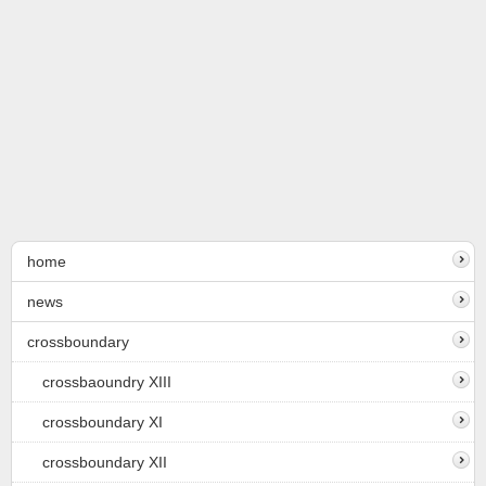
home
news
crossboundary
crossbaoundry XIII
crossboundary XI
crossboundary XII