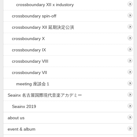
crossboundary XII x industory
crossboundary spin-off
crossboundary XII 延期決定公演
crossboundary X
crossboundary IX
crossboundary VIII
crossboundary VII
meeting 座談会１
Seainx 名古屋国際現代音楽アカデミー
Seainx 2019
about us
event & album