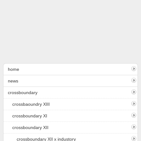
home
news
crossboundary
crossbaoundry XIII
crossboundary XI
crossboundary XII
crossboundary XII x industory