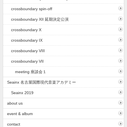
crossboundary spin-off
crossboundary XII 延期決定公演
crossboundary X
crossboundary IX
crossboundary VIII
crossboundary VII
meeting 座談会１
Seainx 名古屋国際現代音楽アカデミー
Seainx 2019
about us
event & album
contact