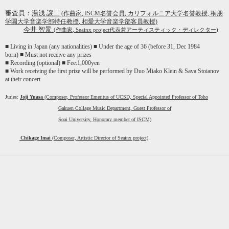
審査員：
湯浅 譲二
(
作曲家
, ISCM
名誉会員
,
カリフォルニア大学名誉教授
,
桐朋
学園大学音楽学部特任教授
,
相愛大学音楽学部客員教授
)
今井 智景
(
作曲家
, Seainx project
代表兼アーティスティック・ディレクター
)
■
Living in Japan (any nationalities)
■
Under the age of 36
(before 31, Dec 1984
born)
■
Must not receive any prizes
■
Recording (optional)
■
Fee:1,000yen
■
Work receiving the first prize will be performed by Duo Miako Klein & Sava Stoianov
at their concert
Juries:
Joji Yuasa
(Composer, Professor Emeritus of UCSD, Special Appointed Professor of Toho
Gakuen Collage Music Department, Guest Professor of
Soai University, Honorary member of ISCM)
Chikage Imai
(Composer, Artistic Director of Seainx project)