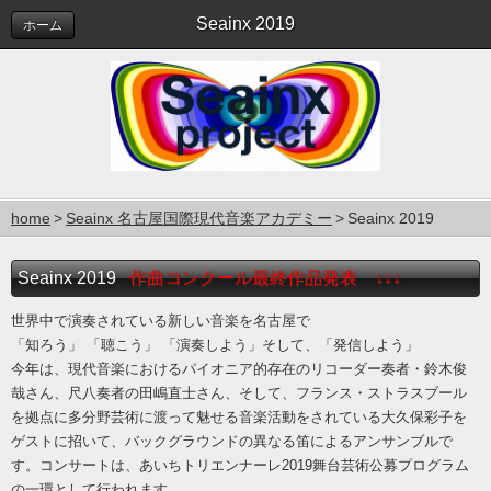
Seainx 2019
ホーム
home
Seainx 名古屋国際現代音楽アカデミー
Seainx 2019
Seainx 2019
作曲コンクール最終作品発表 ↓↓↓
世界中で演奏されている新しい音楽を名古屋で
「知ろう」 「聴こう」 「演奏しよう」そして、「発信しよう」
今年は、現代音楽におけるパイオニア的存在のリコーダー奏者・鈴木俊
哉さん、尺八奏者の田嶋直士さん、そして、フランス・ストラスブール
を拠点に多分野芸術に渡って魅せる音楽活動をされている大久保彩子を
ゲストに招いて、バックグラウンドの異なる笛によるアンサンブルで
す。コンサートは、あいちトリエンナーレ2019舞台芸術公募プログラム
の一環として行われます。