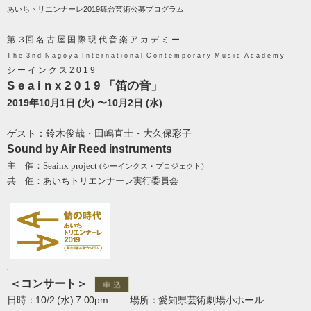
あいちトリエンナーレ2019舞台芸術公募プログラム
第 ３回 名 古 屋 国 際 現 代 音 楽 ア カ デ ミ ー
T h e 3 n d N a g o y a I n t e r n a t i o n a l C o n t e m p o r a r y M u s i c A c a d e m y
シ ー イ ン ク ス 2 0 1 9
S e a i n x 2 0 1 9 「笛の音」
2019年10月1日 (火) 〜10月2日 (水)
ゲスト：鈴木俊哉・田嶋直士・大久保彩子
Sound by Air Reed instruments
主 催：
Seainx project
(
シーインクス・プロジェクト
)
共 催
：あいちトリエンナーレ実行委員会
＜コンサート＞
日
時：10/2 (水) 7
:00pm
場所：愛知県芸術劇場小ホール