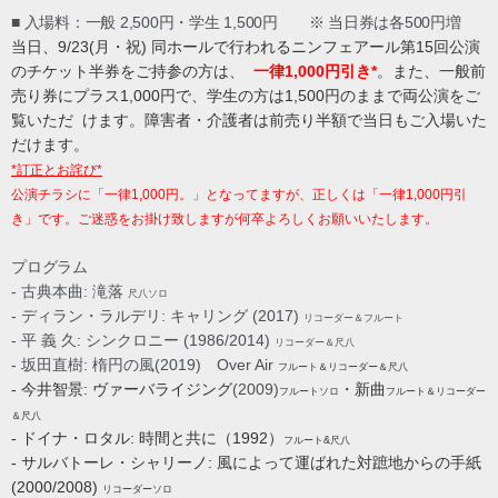
■ 入場料：一般 2,500円・学生 1,500円 ※
当日券は各500円増
当日、9/23(月・祝) 同ホールで行われるニンフェアール第15回公演
のチケット半券をご持参の方は、
一律1,000円引き*
。また、一般前
売り券にプラス1,000円で、学生の方は1,500円のままで両公演をご
覧いただ けます。障害者・介護者は前売り半額で当日もご入場いた
だけます。
*訂正とお詫び*
公演チラシに「一律1,000円。」となってますが、正しくは「一律1,000円引
き」です。ご迷惑をお掛け致しますが何卒よろしくお願いいたします。
プログラム
- 古典本曲:
滝落
尺八ソロ
- ディラン・ラルデリ:
キャリング
(2017)
リコーダー＆フルート
- 平 義 久: シンクロニー (1986/2014)
リコーダー＆尺八
- 坂田直樹: 楕円の風(2019) Over Air
フルート＆リコーダー＆尺八
- 今井智景: ヴァーバライジング
(2009)
・新曲
フルートソロ
フルート＆リコーダー
＆尺八
- ドイナ・ロタル: 時間と共に（1992）
フルート&尺八
- サルバトーレ・シャリーノ: 風によって運ばれた対蹠地からの手紙
(2000/2008)
リコーダーソロ