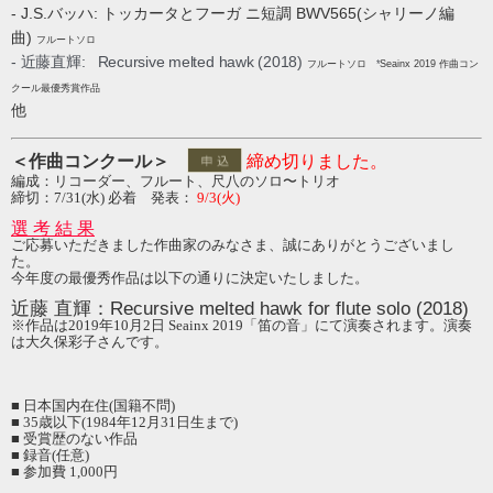
- J.S.バッハ: トッカータとフーガ ニ短調 BWV565(シャリーノ編
曲)
フルートソロ
- 近藤直輝:
Recursive melted hawk (2018)
フルートソロ
*
Seainx 2019 作曲コン
クール最優秀賞作品
他
＜作曲コンクール＞
締め切りました。
編成：リコーダー、フルート、尺八のソロ〜トリオ
締切：
7/31(
水
)
必着 発表：
9/3(火)
選 考 結 果
ご応募いただきました作曲家のみなさま、誠にありがとうございまし
た。
今年度の最優秀作品は以下の通りに決定いたしました。
近藤 直輝：Recursive melted hawk for flute solo (2018)
※
作品は2019年10月2日 Seainx 2019「笛の音」
にて演奏されます。演奏
は大久保彩子さんです。
■
日本国内在住
(
国籍不問
)
■
35
歳以下
(1984
年
12
月
31
日生まで
)
■ 受賞歴のない作品
■
録音
(
任意
)
■ 参加費
1,000
円